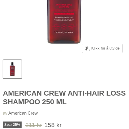
Klikk for å utvide
AMERICAN CREW ANTI-HAIR LOSS
SHAMPOO 250 ML
av
American Crew
Orginal pris
Pris nå
211 kr
158 kr
Spar
25
%