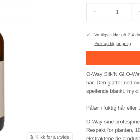
Vanligvis klar på 2-4 d
Pick up tilgjengelig
O-Way Silk'N Gl O-Way 
hår. Den glatter ned ove
speilende blankt, mykt
Påfør i fuktig hår eller 
O-Way sine profesjonell
Respekt for planten, 10
Klikk for å utvide
ekstraktene de produse