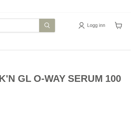
Logg inn
Se
handle
K'N GL O-WAY SERUM 100