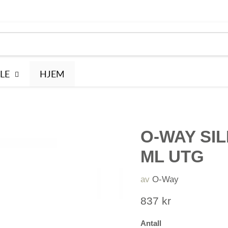
LE
HJEM
O-WAY SIL
ML UTG
av
O-Way
Pris nå
837 kr
Antall