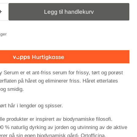
Legg til handlekurv
ager
Serum er et ant-friss serum for frissy, tørt og porøst
rflaten på håret og eliminerer friss. Håret etterlates
 og smidig.
tørt hår i lengder og spisser.
e produkter er inspirert av biodynamiske filosofi.
0 % naturlig dyrking av jorden og utvinning av de aktive
rer på sin egen biodynamisk gård- Ortofficina.