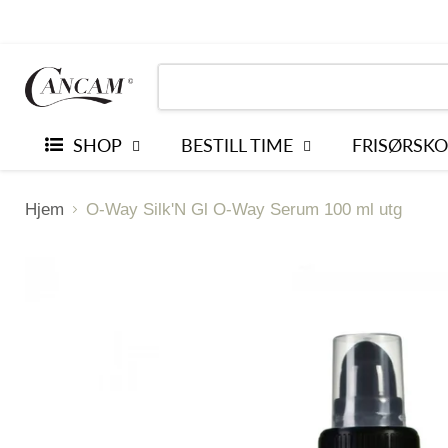
SHOP
BESTILL TIME
FRISØRSKO
Hjem
O-Way Silk'N Gl O-Way Serum 100 ml utg