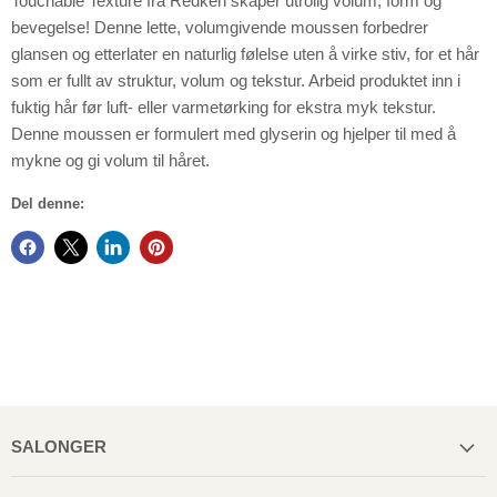
Touchable Texture fra Redken skaper utrolig volum, form og
bevegelse! Denne lette, volumgivende moussen forbedrer
glansen og etterlater en naturlig følelse uten å virke stiv, for et hår
som er fullt av struktur, volum og tekstur. Arbeid produktet inn i
fuktig hår før luft- eller varmetørking for ekstra myk tekstur.
Denne moussen er formulert med glyserin og hjelper til med å
mykne og gi volum til håret.
Del denne:
SALONGER