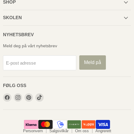
SHOP
SKOLEN
NYHETSBREV
Meld deg på vårt nyhetsbrev
Meld på
E-post adresse
FØLG OSS
Følg
Følg
Følg
Følg
oss
oss
oss
oss
på
på
på
på
Facebook
Instagram
Pinterest
TikTok
Personvern
Salgsvilkår
Om oss
Angrerett