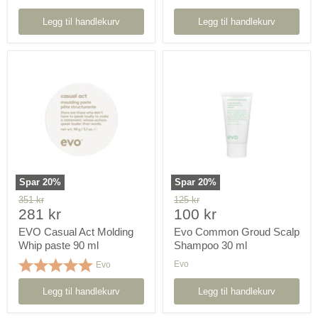
Legg til handlekurv
Legg til handlekurv
EVO
Evo
Casual
Common
Act
Groud
Molding
Scalp
Whip
Shampoo
paste
30
90
ml
ml
Spar
20
%
Spar
20
%
Orginal
Orginal
351 kr
125 kr
Pris
Pris
pris
281 kr
pris
100 kr
nå
nå
EVO Casual Act Molding
Evo Common Groud Scalp
Whip paste 90 ml
Shampoo 30 ml
Karakter:
5.0 av 5 mulige
Evo
Evo
Legg til handlekurv
Legg til handlekurv