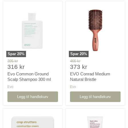
Evo
EVO
Common
Conrad
Ground
Medium
Scalp
Natural
Shampoo
Bristle
300
ml
Spar
20
%
Spar
20
%
Orginal
Orginal
395 kr
466 kr
Pris
Pris
pris
316 kr
pris
373 kr
nå
nå
Evo Common Ground
EVO Conrad Medium
Scalp Shampoo 300 ml
Natural Bristle
Evo
Evo
Legg til handlekurv
Legg til handlekurv
EVO
EVO
Crop
Curl
Strutters
Liquid
Construction
Rollers