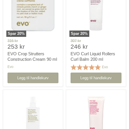
Cream
Curl
90
Balm
ml
200
ml
Spar
20
%
Spar
20
%
Orginal
Orginal
316 kr
307 kr
Pris
Pris
pris
253 kr
pris
246 kr
nå
nå
EVO Crop Strutters
EVO Curl Liquid Rollers
Construction Cream 90 ml
Curl Balm 200 ml
Karakter:
5.0 av 5 mulig
Evo
Evo
Legg til handlekurv
Legg til handlekurv
EVO
EVO
Day
Easy
of
Tiger
Grace
200
Pre-
ml
Style
Primer
200