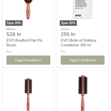
300
ml
Spar
20
%
Spar
20
%
Orginal
Orginal
660 kr
319 kr
Pris
Pris
pris
528 kr
pris
255 kr
nå
nå
EVO Bradford Flat Pin
EVO Bride of Gluttony
Brush
Conditioner 300 ml
Evo
Evo
Legg til handlekurv
Legg til handlekurv
EVO
EVO
Bruce
Bruce
Round
Round
Natural
Natural
Bristle
Bristle
Brush
Brush
22mm
28mm