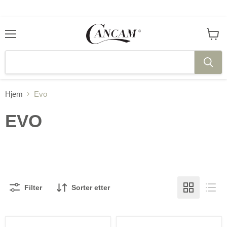
Meny
Se
handl
Hjem
Evo
EVO
Filter
Sorter etter
Evo
EVO