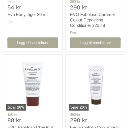
Orginal
Orginal
68 kr
363 kr
Pris
Pris
pris
54 kr
pris
290 kr
nå
nå
Evo Easy Tiger 30 ml
EVO Fabuloso Caramel
Colour Depositing
Evo
Conditioner 220 ml
Evo
Legg til handlekurv
Legg til handlekurv
EVO
Evo
Fabuloso
Fabuloso
Chestnut
Cool
Colour
Brown
Depositing
Colour
Conditioner
Depositing
30
Conditioner
ml
220
utg
ml
Spar
20
%
Spar
20
%
Orginal
Orginal
110 kr
363 kr
Pris
Pris
pris
88 kr
pris
290 kr
nå
nå
EVO Fabuloso Chestnut
Evo Fabuloso Cool Brown