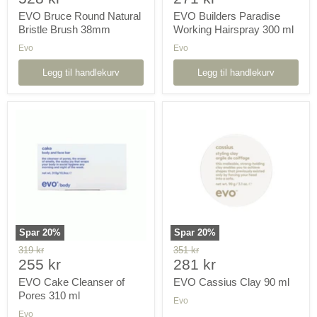
nå
nå
EVO Bruce Round Natural
EVO Builders Paradise
Bristle Brush 38mm
Working Hairspray 300 ml
Evo
Evo
Legg til handlekurv
Legg til handlekurv
EVO
EVO
Cake
Cassius
Cleanser
Clay
of
90
Pores
ml
310
ml
Spar
20
%
Spar
20
%
Orginal
Orginal
319 kr
351 kr
Pris
Pris
pris
255 kr
pris
281 kr
nå
nå
EVO Cake Cleanser of
EVO Cassius Clay 90 ml
Pores 310 ml
Evo
Evo