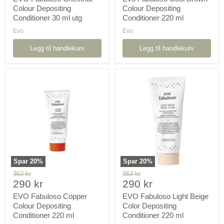
Colour Depositing
Colour Depositing
Conditioner 30 ml utg
Conditioner 220 ml
Evo
Evo
Legg til handlekurv
Legg til handlekurv
EVO
EVO
Fabuloso
Fabuloso
Copper
Light
Colour
Beige
Depositing
Color
Conditioner
Depositing
220
Conditioner
ml
220
ml
Spar
20
%
Spar
20
%
Orginal
Orginal
363 kr
363 kr
Pris
Pris
pris
290 kr
pris
290 kr
nå
nå
EVO Fabuloso Copper
EVO Fabuloso Light Beige
Colour Depositing
Color Depositing
Conditioner 220 ml
Conditioner 220 ml