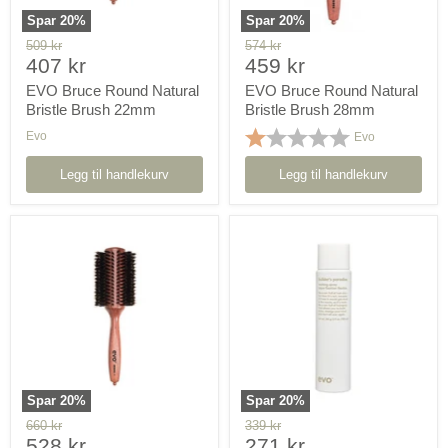
Spar
20
%
Spar
20
%
Orginal
Orginal
509 kr
574 kr
Pris
Pris
pris
407 kr
pris
459 kr
nå
nå
EVO Bruce Round Natural
EVO Bruce Round Natural
Bristle Brush 22mm
Bristle Brush 28mm
Karakter:
1.0 av 5 mulig
Evo
Evo
Legg til handlekurv
Legg til handlekurv
EVO
EVO
Bruce
Builders
Round
Paradise
Natural
Working
Bristle
Hairspray
Brush
300
38mm
ml
Spar
20
%
Spar
20
%
Orginal
Orginal
660 kr
339 kr
Pris
Pris
pris
528 kr
pris
271 kr