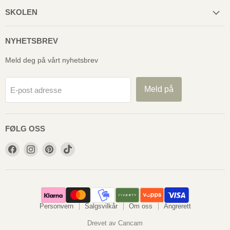
SKOLEN
NYHETSBREV
Meld deg på vårt nyhetsbrev
Meld på
E-post adresse
FØLG OSS
Følg
Følg
Følg
Følg
oss
oss
oss
oss
på
på
på
på
Facebook
Instagram
Pinterest
TikTok
Personvern
Salgsvilkår
Om oss
Angrerett
Drevet av Cancam