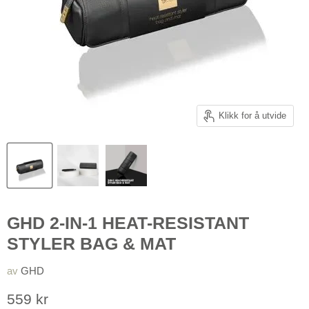
Klikk for å utvide
GHD 2-IN-1 HEAT-RESISTANT
STYLER BAG & MAT
av
GHD
Pris nå
559 kr